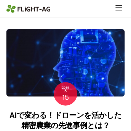
Skip
Me
to
content
2019
5
15
AIで変わる！ドローンを活かした
精密農業の先進事例とは？