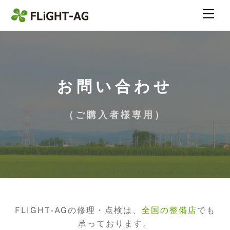
Skip
Me
to
content
お問い合わせ
（ご購入者様専用）
FLIGHT-AGの修理・点検は、
全国の整備店
でも
承っております。