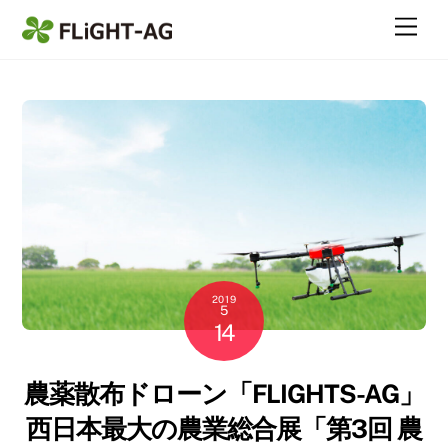
Skip
Me
to
content
2019
5
14
農薬散布ドローン「FLIGHTS-AG」
西日本最大の農業総合展「第3回 農