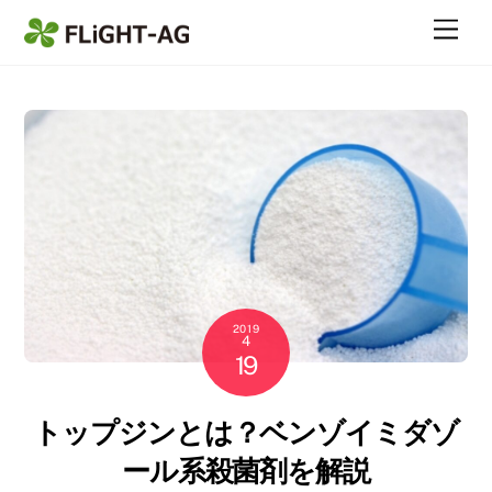
Skip
Me
to
content
2019
4
19
トップジンとは？ベンゾイミダゾ
ール系殺菌剤を解説