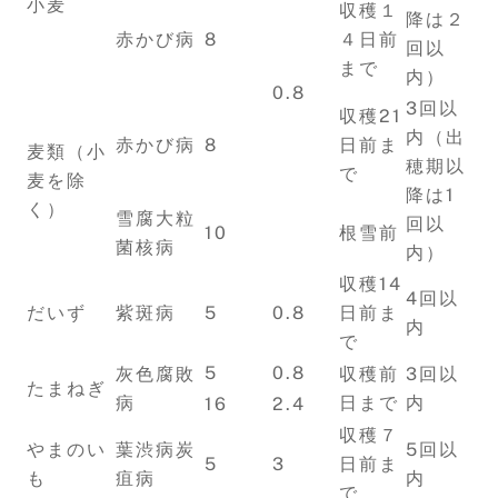
小麦
収穫１
降は２
赤かび病
8
４日前
回以
まで
内）
0.8
3回以
収穫21
内（出
赤かび病
8
日前ま
麦類（小
穂期以
で
麦を除
降は1
く）
雪腐大粒
回以
10
根雪前
菌核病
内）
収穫14
4回以
だいず
紫斑病
5
0.8
日前ま
内
で
5
0.8
灰色腐敗
収穫前
3回以
たまねぎ
病
日まで
内
16
2.4
収穫７
やまのい
葉渋病炭
5回以
5
3
日前ま
も
疽病
内
で