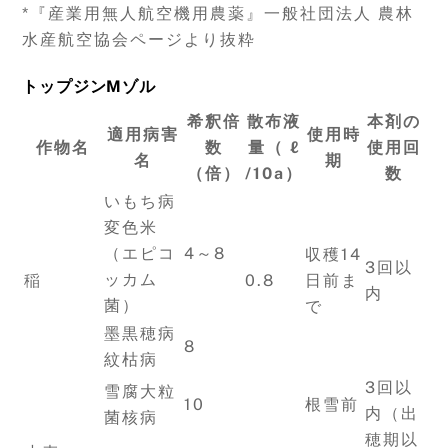
*『産業用無人航空機用農薬』一般社団法人 農林
水産航空協会ページより抜粋
トップジンMゾル
希釈倍
散布液
本剤の
適用病害
使用時
作物名
数
量（ ℓ
使用回
名
期
（倍）
/10a）
数
いもち病
変色米
（エピコ
4～8
収穫14
3回以
ッカム
稲
0.8
日前ま
内
菌）
で
墨黒穂病
8
紋枯病
3回以
雪腐大粒
10
根雪前
内（出
菌核病
穂期以