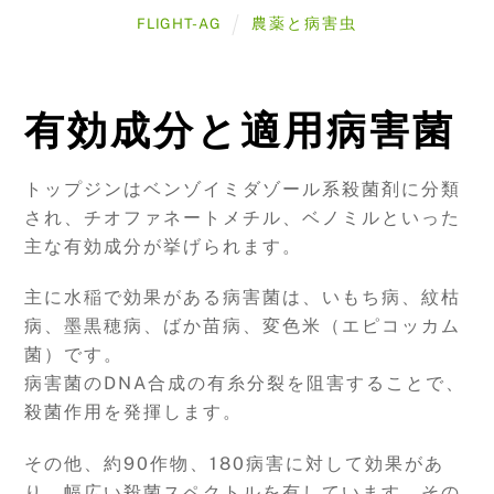
農薬と病害虫
FLIGHT-AG
有効成分と適用病害菌
トップジンはベンゾイミダゾール系殺菌剤に分類
され、チオファネートメチル、ベノミルといった
主な有効成分が挙げられます。
主に水稲で効果がある病害菌は、いもち病、紋枯
病、墨黒穂病、ばか苗病、変色米（エピコッカム
菌）です。
病害菌のDNA合成の有糸分裂を阻害することで、
殺菌作用を発揮します。
その他、約90作物、180病害に対して効果があ
り、幅広い殺菌スペクトルを有しています。その