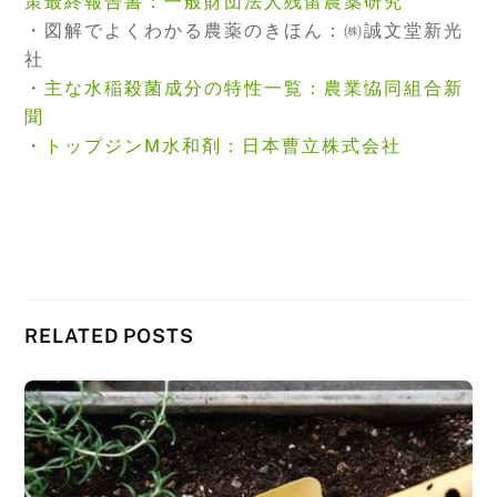
策最終報告書：一般財団法人残留農薬研究
・図解でよくわかる農薬のきほん：㈱誠文堂新光
社
・
主な水稲殺菌成分の特性一覧：農業恊同組合新
聞
・
トップジンM水和剤：日本曹立株式会社
RELATED POSTS