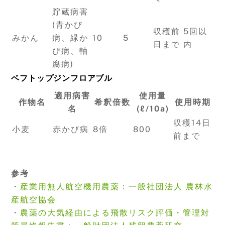
貯蔵病害
(青かび
収穫前
5回以
みかん
病、緑か
10
5
日まで
内
び病、軸
腐病)
ベフトップジンフロアブル
適用病害
使用量
作物名
希釈倍数
使用時期
名
(ℓ/10a)
収穫14日
小麦
赤かび病
8倍
800
前まで
参考
・
産業用無人航空機用農薬：一般社団法人 農林水
産航空協会
・
農薬の大気経由による飛散リスク評価・管理対